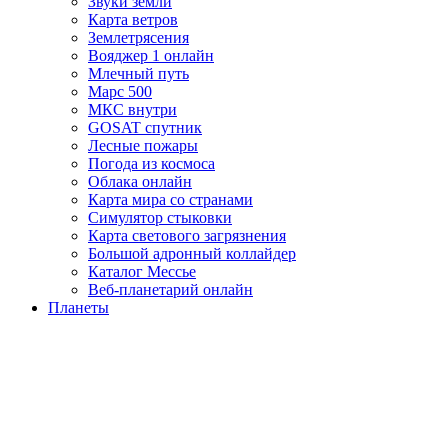
Звуки земли
Карта ветров
Землетрясения
Вояджер 1 онлайн
Млечный путь
Марс 500
МКС внутри
GOSAT спутник
Лесные пожары
Погода из космоса
Облака онлайн
Карта мира со странами
Симулятор стыковки
Карта светового загрязнения
Большой адронный коллайдер
Каталог Мессье
Веб-планетарий онлайн
Планеты