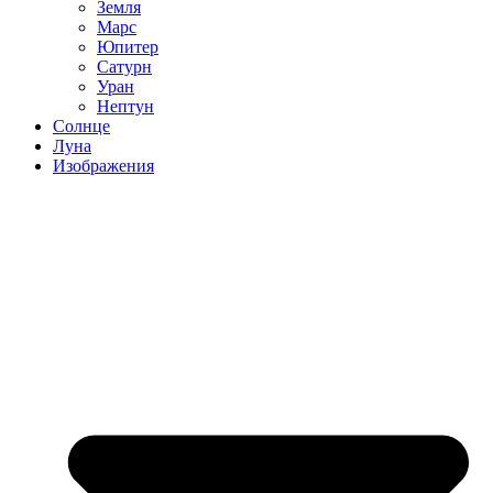
Земля
Марс
Юпитер
Сатурн
Уран
Нептун
Солнце
Луна
Изображения