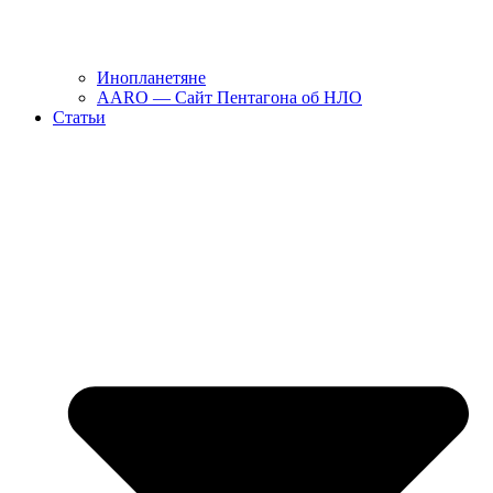
Инопланетяне
AARO — Сайт Пентагона об НЛО
Статьи