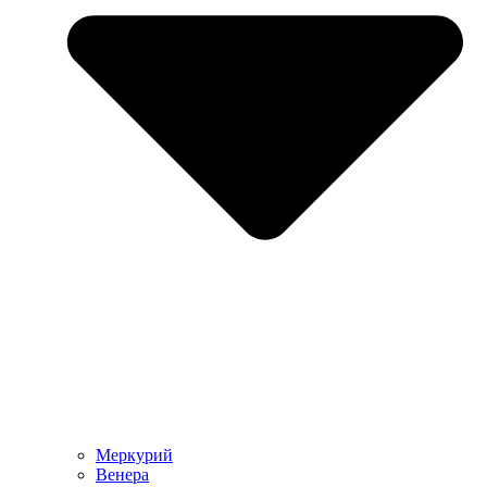
Меркурий
Венера