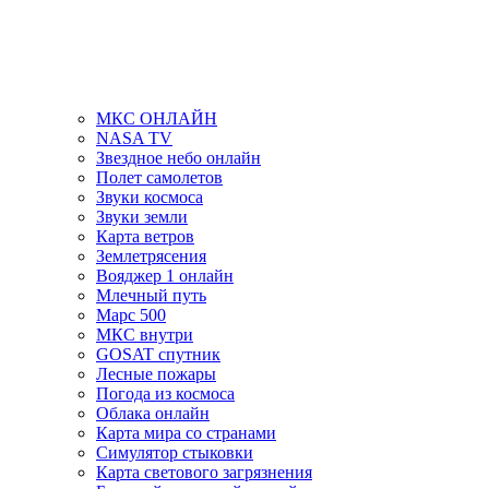
МКС ОНЛАЙН
NASA TV
Звездное небо онлайн
Полет самолетов
Звуки космоса
Звуки земли
Карта ветров
Землетрясения
Вояджер 1 онлайн
Млечный путь
Марс 500
МКС внутри
GOSAT спутник
Лесные пожары
Погода из космоса
Облака онлайн
Карта мира со странами
Симулятор стыковки
Карта светового загрязнения