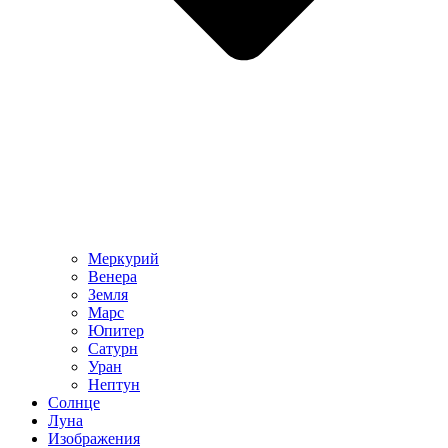
Меркурий
Венера
Земля
Марс
Юпитер
Сатурн
Уран
Нептун
Солнце
Луна
Изображения