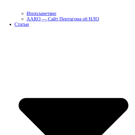
Инопланетяне
AARO — Сайт Пентагона об НЛО
Статьи