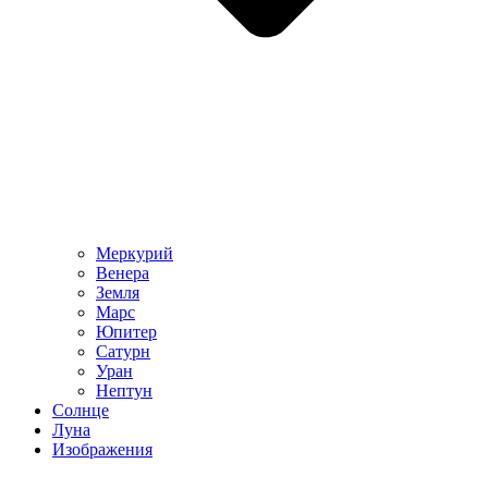
Меркурий
Венера
Земля
Марс
Юпитер
Сатурн
Уран
Нептун
Солнце
Луна
Изображения