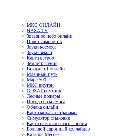
МКС ОНЛАЙН
NASA TV
Звездное небо онлайн
Полет самолетов
Звуки космоса
Звуки земли
Карта ветров
Землетрясения
Вояджер 1 онлайн
Млечный путь
Марс 500
МКС внутри
GOSAT спутник
Лесные пожары
Погода из космоса
Облака онлайн
Карта мира со странами
Симулятор стыковки
Карта светового загрязнения
Большой адронный коллайдер
Каталог Мессье