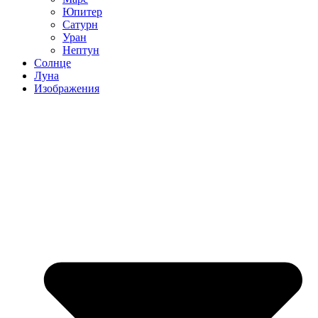
Юпитер
Сатурн
Уран
Нептун
Солнце
Луна
Изображения