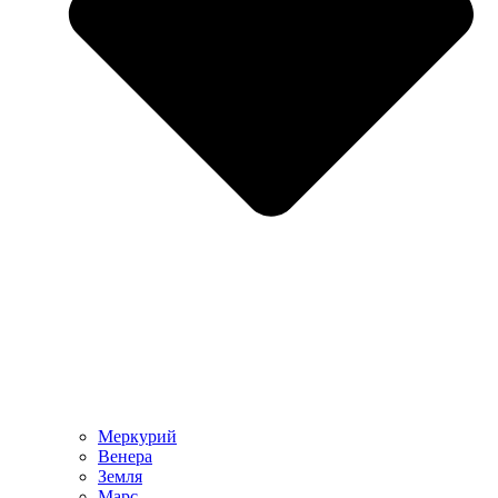
Меркурий
Венера
Земля
Марс