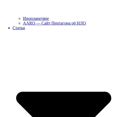
Инопланетяне
AARO — Сайт Пентагона об НЛО
Статьи