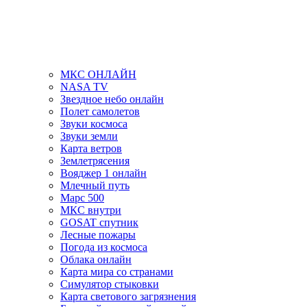
МКС ОНЛАЙН
NASA TV
Звездное небо онлайн
Полет самолетов
Звуки космоса
Звуки земли
Карта ветров
Землетрясения
Вояджер 1 онлайн
Млечный путь
Марс 500
МКС внутри
GOSAT спутник
Лесные пожары
Погода из космоса
Облака онлайн
Карта мира со странами
Симулятор стыковки
Карта светового загрязнения