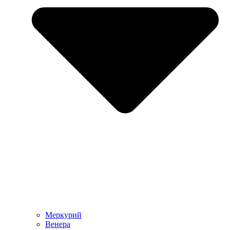
Меркурий
Венера