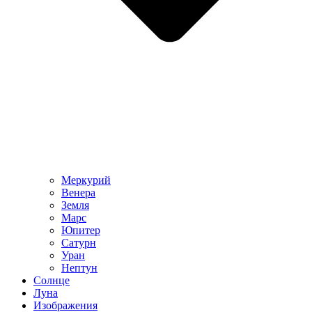
Меркурий
Венера
Земля
Марс
Юпитер
Сатурн
Уран
Нептун
Солнце
Луна
Изображения