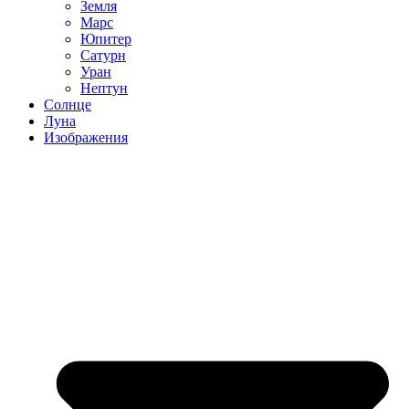
Земля
Марс
Юпитер
Сатурн
Уран
Нептун
Солнце
Луна
Изображения