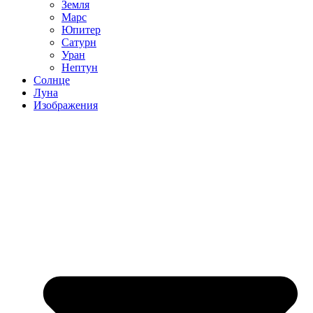
Земля
Марс
Юпитер
Сатурн
Уран
Нептун
Солнце
Луна
Изображения