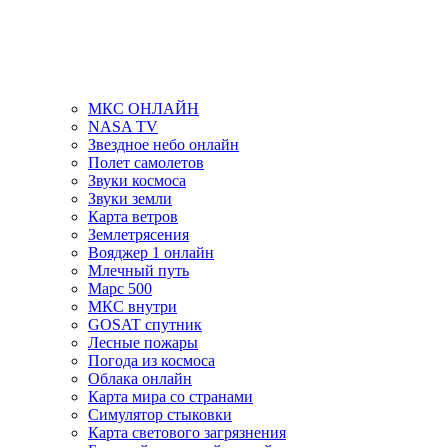
МКС ОНЛАЙН
NASA TV
Звездное небо онлайн
Полет самолетов
Звуки космоса
Звуки земли
Карта ветров
Землетрясения
Вояджер 1 онлайн
Млечный путь
Марс 500
МКС внутри
GOSAT спутник
Лесные пожары
Погода из космоса
Облака онлайн
Карта мира со странами
Симулятор стыковки
Карта светового загрязнения