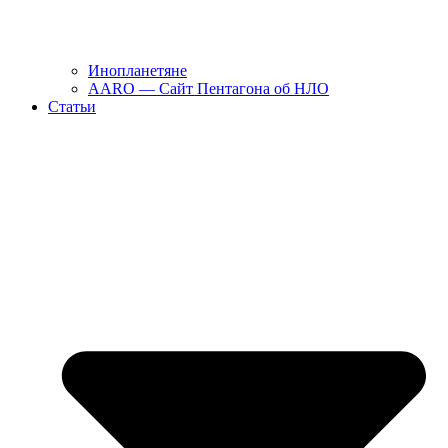
Инопланетяне
AARO — Сайт Пентагона об НЛО
Статьи