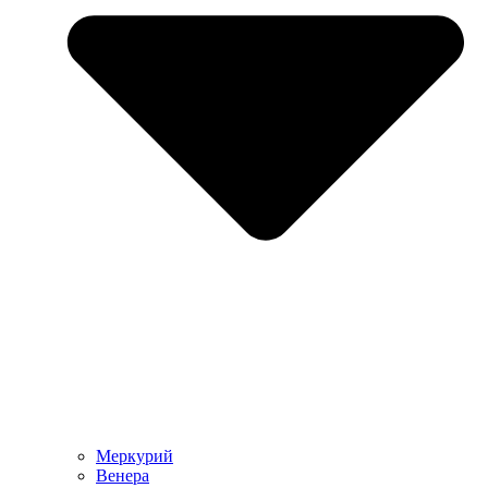
Меркурий
Венера