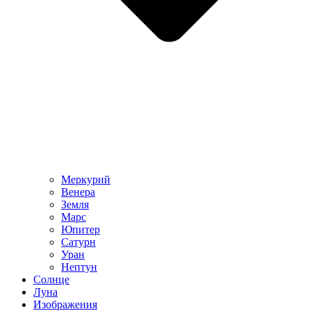
Меркурий
Венера
Земля
Марс
Юпитер
Сатурн
Уран
Нептун
Солнце
Луна
Изображения