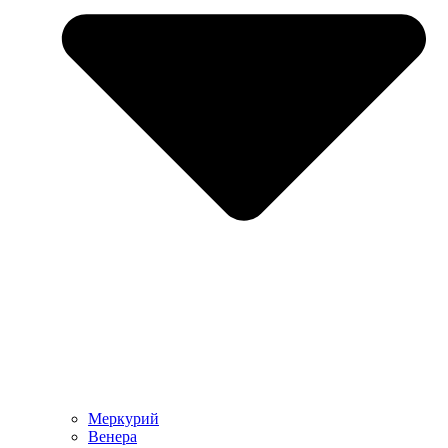
Меркурий
Венера