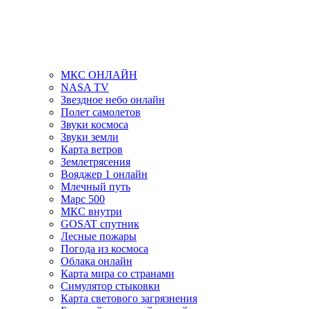
МКС ОНЛАЙН
NASA TV
Звездное небо онлайн
Полет самолетов
Звуки космоса
Звуки земли
Карта ветров
Землетрясения
Вояджер 1 онлайн
Млечный путь
Марс 500
МКС внутри
GOSAT спутник
Лесные пожары
Погода из космоса
Облака онлайн
Карта мира со странами
Симулятор стыковки
Карта светового загрязнения