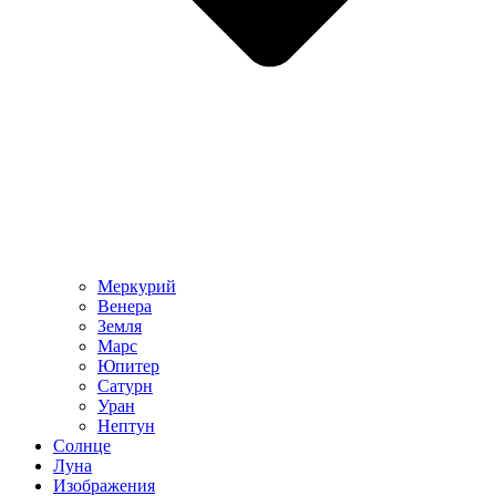
Меркурий
Венера
Земля
Марс
Юпитер
Сатурн
Уран
Нептун
Солнце
Луна
Изображения