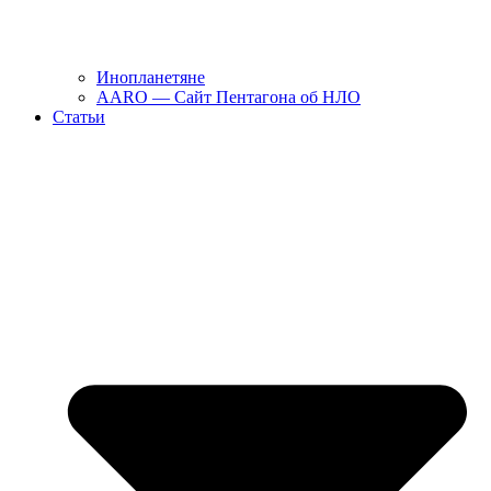
Инопланетяне
AARO — Сайт Пентагона об НЛО
Статьи