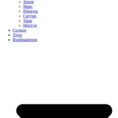
Земля
Марс
Юпитер
Сатурн
Уран
Нептун
Солнце
Луна
Изображения