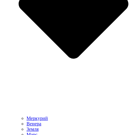
Меркурий
Венера
Земля
Марс