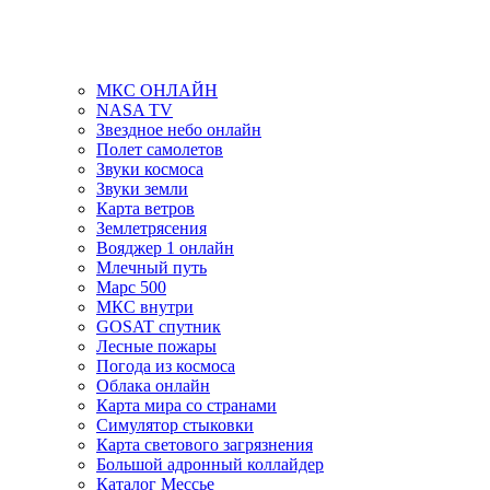
МКС ОНЛАЙН
NASA TV
Звездное небо онлайн
Полет самолетов
Звуки космоса
Звуки земли
Карта ветров
Землетрясения
Вояджер 1 онлайн
Млечный путь
Марс 500
МКС внутри
GOSAT спутник
Лесные пожары
Погода из космоса
Облака онлайн
Карта мира со странами
Симулятор стыковки
Карта светового загрязнения
Большой адронный коллайдер
Каталог Мессье