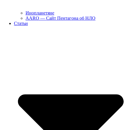
Инопланетяне
AARO — Сайт Пентагона об НЛО
Статьи