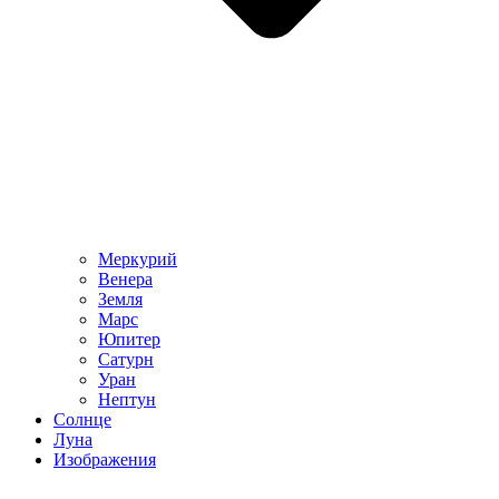
Меркурий
Венера
Земля
Марс
Юпитер
Сатурн
Уран
Нептун
Солнце
Луна
Изображения