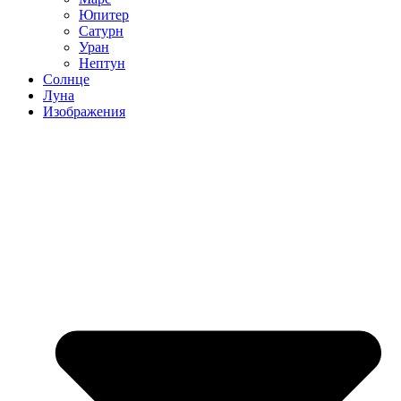
Юпитер
Сатурн
Уран
Нептун
Солнце
Луна
Изображения