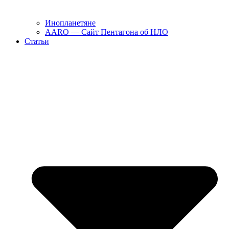
Инопланетяне
AARO — Сайт Пентагона об НЛО
Статьи