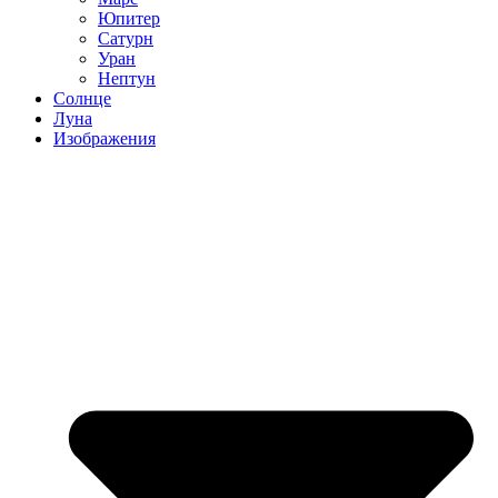
Юпитер
Сатурн
Уран
Нептун
Солнце
Луна
Изображения