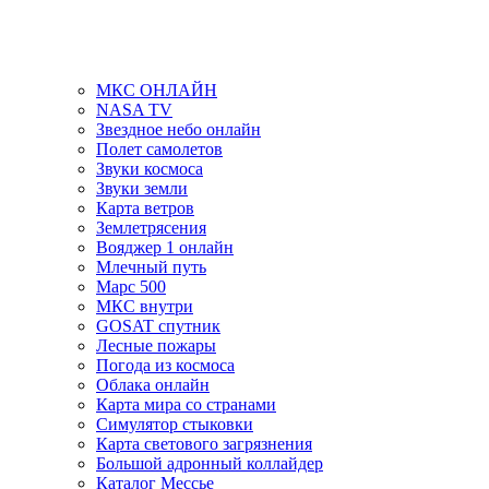
МКС ОНЛАЙН
NASA TV
Звездное небо онлайн
Полет самолетов
Звуки космоса
Звуки земли
Карта ветров
Землетрясения
Вояджер 1 онлайн
Млечный путь
Марс 500
МКС внутри
GOSAT спутник
Лесные пожары
Погода из космоса
Облака онлайн
Карта мира со странами
Симулятор стыковки
Карта светового загрязнения
Большой адронный коллайдер
Каталог Мессье