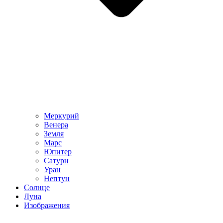
Меркурий
Венера
Земля
Марс
Юпитер
Сатурн
Уран
Нептун
Солнце
Луна
Изображения