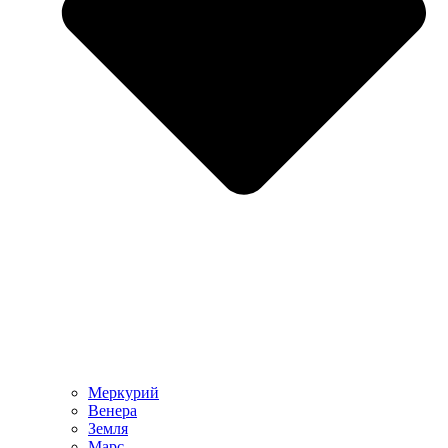
Меркурий
Венера
Земля
Марс