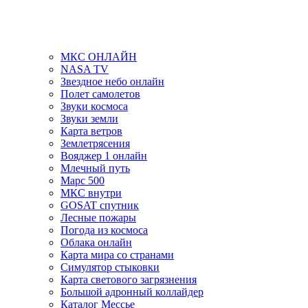
МКС ОНЛАЙН
NASA TV
Звездное небо онлайн
Полет самолетов
Звуки космоса
Звуки земли
Карта ветров
Землетрясения
Вояджер 1 онлайн
Млечный путь
Марс 500
МКС внутри
GOSAT спутник
Лесные пожары
Погода из космоса
Облака онлайн
Карта мира со странами
Симулятор стыковки
Карта светового загрязнения
Большой адронный коллайдер
Каталог Мессье