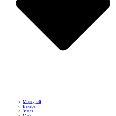
Меркурий
Венера
Земля
Марс