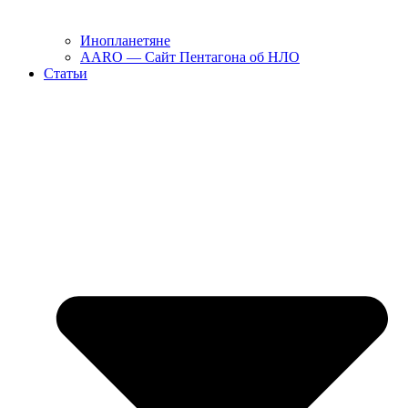
Инопланетяне
AARO — Сайт Пентагона об НЛО
Статьи