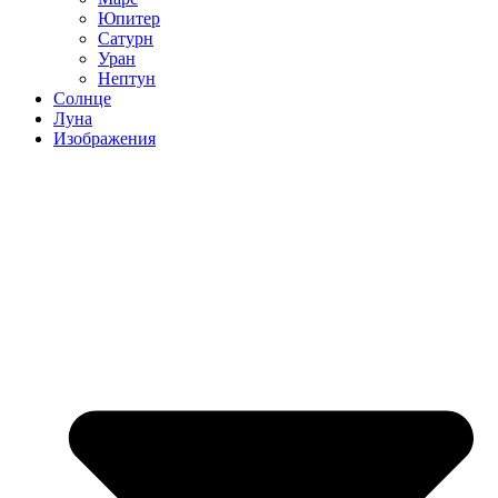
Юпитер
Сатурн
Уран
Нептун
Солнце
Луна
Изображения