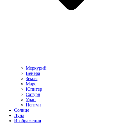
Меркурий
Венера
Земля
Марс
Юпитер
Сатурн
Уран
Нептун
Солнце
Луна
Изображения