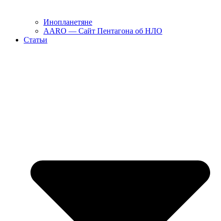
Инопланетяне
AARO — Сайт Пентагона об НЛО
Статьи