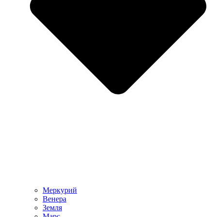
Меркурий
Венера
Земля
Марс