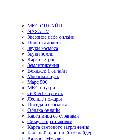
МКС ОНЛАЙН
NASA TV
Звездное небо онлайн
Полет самолетов
Звуки космоса
Звуки земли
Карта ветров
Землетрясения
Вояджер 1 онлайн
Млечный путь
Марс 500
МКС внутри
GOSAT спутник
Лесные пожары
Погода из космоса
Облака онлайн
Карта мира со странами
Симулятор стыковки
Карта светового загрязнения
Большой адронный коллайдер
Каталог Мессье