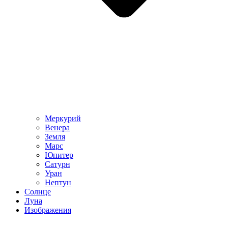
Меркурий
Венера
Земля
Марс
Юпитер
Сатурн
Уран
Нептун
Солнце
Луна
Изображения