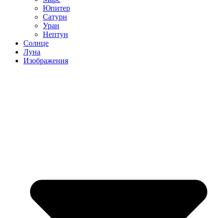
Юпитер
Сатурн
Уран
Нептун
Солнце
Луна
Изображения