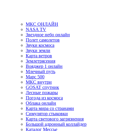
МКС ОНЛАЙН
NASA TV
Звездное небо онлайн
Полет самолетов
Звуки космоса
Звуки земли
Карта ветров
Землетрясения
Вояджер 1 онлайн
Млечный путь
Марс 500
МКС внутри
GOSAT спутник
Лесные пожары
Погода из космоса
Облака онлайн
Карта мира со странами
Симулятор стыковки
Карта светового загрязнения
Большой адронный коллайдер
Каталог Мессье