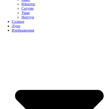
Юпитер
Сатурн
Уран
Нептун
Солнце
Луна
Изображения