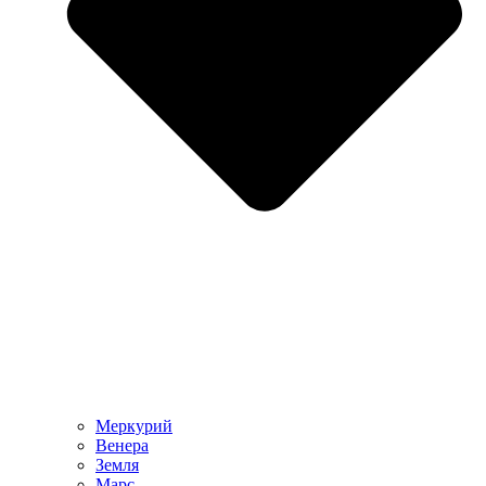
Меркурий
Венера
Земля
Марс