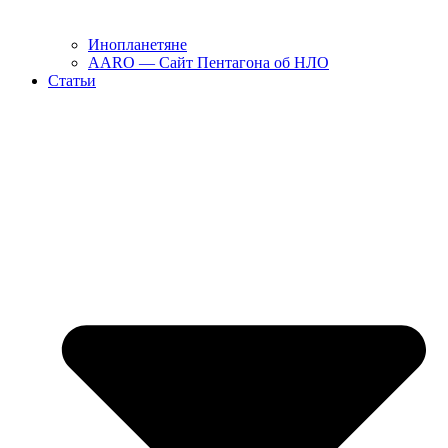
Инопланетяне
AARO — Сайт Пентагона об НЛО
Статьи