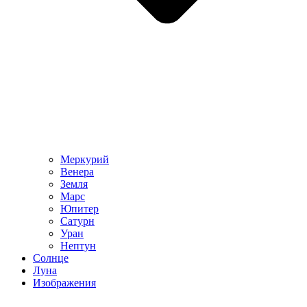
Меркурий
Венера
Земля
Марс
Юпитер
Сатурн
Уран
Нептун
Солнце
Луна
Изображения