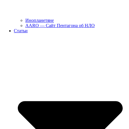
Инопланетяне
AARO — Сайт Пентагона об НЛО
Статьи