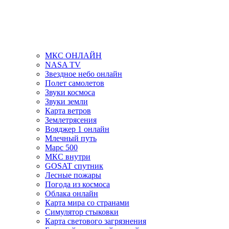
МКС ОНЛАЙН
NASA TV
Звездное небо онлайн
Полет самолетов
Звуки космоса
Звуки земли
Карта ветров
Землетрясения
Вояджер 1 онлайн
Млечный путь
Марс 500
МКС внутри
GOSAT спутник
Лесные пожары
Погода из космоса
Облака онлайн
Карта мира со странами
Симулятор стыковки
Карта светового загрязнения