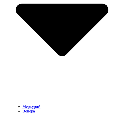
Меркурий
Венера