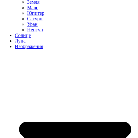
Земля
Марс
Юпитер
Сатурн
Уран
Нептун
Солнце
Луна
Изображения