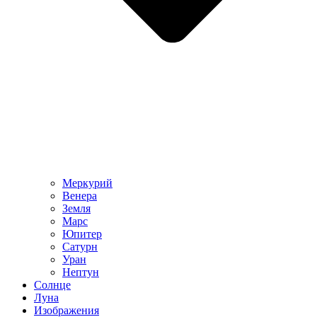
Меркурий
Венера
Земля
Марс
Юпитер
Сатурн
Уран
Нептун
Солнце
Луна
Изображения