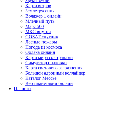
Звуки земли
Карта ветров
Землетрясения
Вояджер 1 онлайн
Млечный путь
Марс 500
МКС внутри
GOSAT спутник
Лесные пожары
Погода из космоса
Облака онлайн
Карта мира со странами
Симулятор стыковки
Карта светового загрязнения
Большой адронный коллайдер
Каталог Мессье
Веб-планетарий онлайн
Планеты