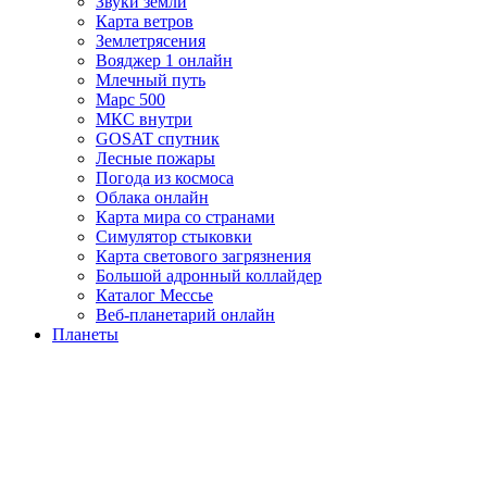
Звуки земли
Карта ветров
Землетрясения
Вояджер 1 онлайн
Млечный путь
Марс 500
МКС внутри
GOSAT спутник
Лесные пожары
Погода из космоса
Облака онлайн
Карта мира со странами
Симулятор стыковки
Карта светового загрязнения
Большой адронный коллайдер
Каталог Мессье
Веб-планетарий онлайн
Планеты